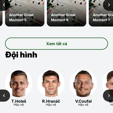
Another Great
Another Great
Another Gr
Moment 5
Moment 6
Moment 7
Xem tất cả
Đội hình
T.Holeš
R.Hranáč
V.Coufal
M.
Hậu vệ
Hậu vệ
Hậu vệ
H