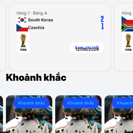
Vòng 1 · Bảng A
Vòng 2
2
South Korea
C
1
Czechia
S
Xem chi tiết
12/06/2026
Khoảnh khắc
Khoảnh khắc
Khoảnh khắc
Khoảnh