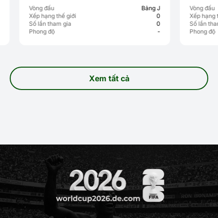
Vòng đấu
Bảng J
Vòng đấu
Xếp hạng thế giới
0
Xếp hạng thế 
Số lần tham gia
0
Số lần tham g
Phong độ
-
Phong độ
Xem tất cả