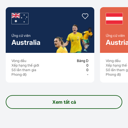
Ứng cử viên
Ứng cử viên
Australia
Austri
Vòng đấu
Bảng D
Vòng đấu
Xếp hạng thế giới
0
Xếp hạng thế 
Số lần tham gia
0
Số lần tham g
Phong độ
-
Phong độ
Xem tất cả