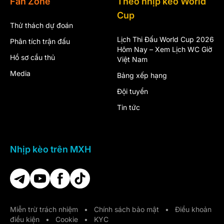
Fan Zone
Theo nhịp kèo World
Cup
Thử thách dự đoán
Lịch Thi Đấu World Cup 2026
Phân tích trận đấu
Hôm Nay – Xem Lịch WC Giờ
Hồ sơ cầu thủ
Việt Nam
Media
Bảng xếp hạng
Đội tuyển
Tin tức
Nhịp kèo trên MXH
Miễn trừ trách nhiệm
•
Chính sách bảo mật
•
Điều khoản
điều kiện
•
Cookie
•
KYC