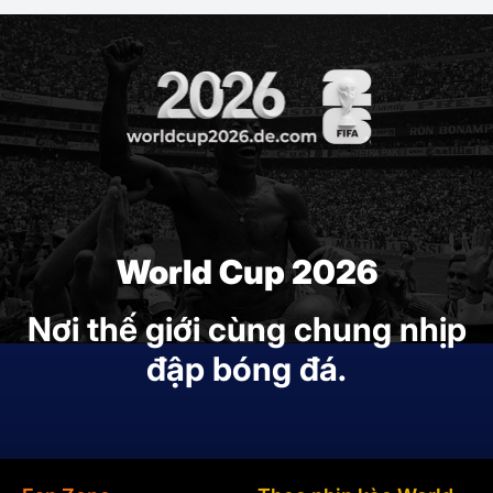
World Cup 2026
Nơi thế giới cùng chung nhịp
đập bóng đá.