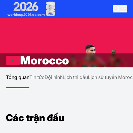
Morocco
Tổng quan
Tin tức
Đội hình
Lịch thi đấu
Lịch sử tuyển Moro
Các trận đấu