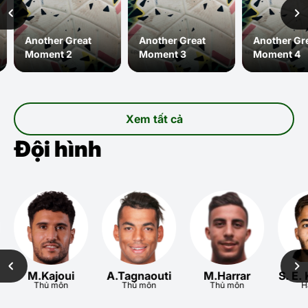
Another Great
Another Great
Another Gr
Moment 2
Moment 3
Moment 4
Xem tất cả
Đội hình
M.Kajoui
A.Tagnaouti
M.Harrar
S. E.
Thủ môn
Thủ môn
Thủ môn
H