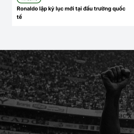
Ronaldo lập kỷ lục mới tại đấu trường quốc
tế