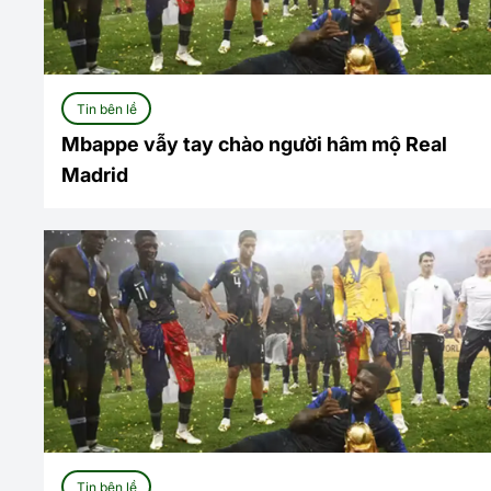
Tin bên lề
Mbappe vẫy tay chào người hâm mộ Real
Madrid
Tin bên lề