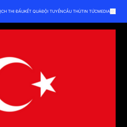
ỊCH THI ĐẤU
KẾT QUẢ
ĐỘI TUYỂN
CẦU THỦ
TIN TỨC
MEDIA