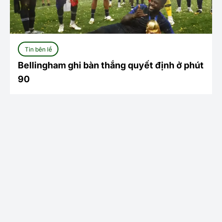
Tin bên lề
Bellingham ghi bàn thắng quyết định ở phút
90