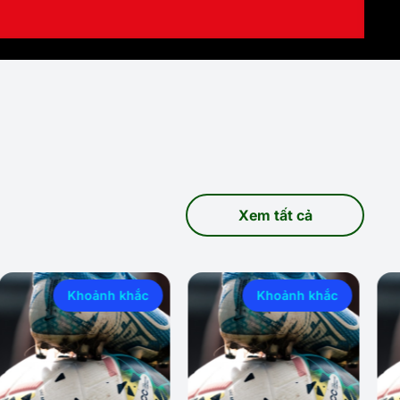
Xem tất cả
Khoảnh khắc
Khoảnh khắc