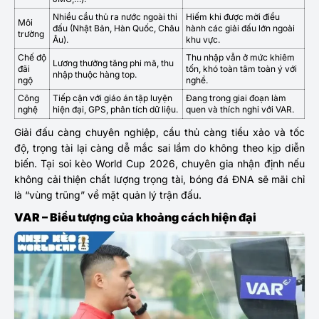
Nhiều cầu thủ ra nước ngoài thi
Hiếm khi được mời điều
Môi
đấu (Nhật Bản, Hàn Quốc, Châu
hành các giải đấu lớn ngoài
trường
Âu).
khu vực.
Chế độ
Thu nhập vẫn ở mức khiêm
Lương thưởng tăng phi mã, thu
đãi
tốn, khó toàn tâm toàn ý với
nhập thuộc hàng top.
ngộ
nghề.
Công
Tiếp cận với giáo án tập luyện
Đang trong giai đoạn làm
nghệ
hiện đại, GPS, phân tích dữ liệu.
quen và thích nghi với VAR.
Giải đấu càng chuyên nghiệp, cầu thủ càng tiểu xảo và tốc
độ, trọng tài lại càng dễ mắc sai lầm do không theo kịp diễn
biến. Tại soi kèo World Cup 2026, chuyên gia nhận định nếu
không cải thiện chất lượng trọng tài, bóng đá ĐNA sẽ mãi chỉ
là “vùng trũng” về mặt quản lý trận đấu.
VAR – Biểu tượng của khoảng cách hiện đại