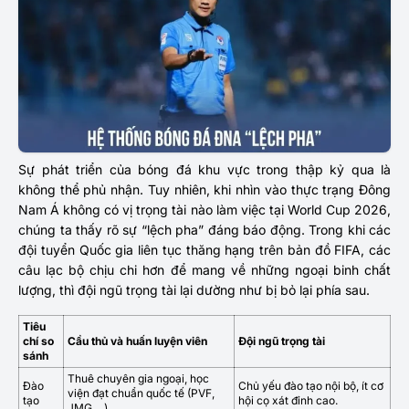
Sự phát triển của bóng đá khu vực trong thập kỷ qua là
không thể phủ nhận. Tuy nhiên, khi nhìn vào thực trạng Đông
Nam Á không có vị trọng tài nào làm việc tại World Cup 2026,
chúng ta thấy rõ sự “lệch pha” đáng báo động. Trong khi các
đội tuyển Quốc gia liên tục thăng hạng trên bản đồ FIFA, các
câu lạc bộ chịu chi hơn để mang về những ngoại binh chất
lượng, thì đội ngũ trọng tài lại dường như bị bỏ lại phía sau.
Tiêu
chí so
Cầu thủ và huấn luyện viên
Đội ngũ trọng tài
sánh
Thuê chuyên gia ngoại, học
Đào
Chủ yếu đào tạo nội bộ, ít cơ
viện đạt chuẩn quốc tế (PVF,
tạo
hội cọ xát đỉnh cao.
JMG,…).