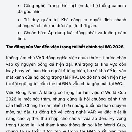
Công nghệ: Trang thiết bị hiện đại, hệ thống camera
đa góc nhìn.
Tư duy quản trị: Khả năng ra quyết định nhanh
chóng và chính xác dưới áp lực thời gian.
Chuẩn hóa: Áp dụng luật đồng nhất và không cảm
tính.
Tác động của Var đến việc trọng tài bắt chính tại WC 2026
Không làm chủ VAR đồng nghĩa việc chưa thực sự bước chân
vào kỷ nguyên bóng đá hiện đại. Khi trọng tài khu vực còn
loay hoay với màn hình ngoài đường biên, họ sẽ khó để lọt vào
mắt xanh của hội đồng trọng tài FIFA. Do đó tính đến hiện nay
thì đội ngũ người cầm thẻ tại ĐNA vẫn chưa góp mặt tại WC.
Việc Đông Nam Á không có trọng tài làm việc ở World Cup
2026 là một nốt trầm, nhưng cũng là hồi chuông cảnh tỉnh
cần thiết. Chúng ta cần nhiều hơn những buổi hội thảo chuyên
môn, sự đầu tư đồng bộ về công nghệ VAR và đặc biệt là
nâng cao vị thế, thu nhập cho các vị vua áo đen. Hy vọng
trong tương lai, khi tham khảo thông tin soi kèo World Cup,
chúng ta sẽ thấy được tên vị trọng tài ĐNA xuất hiện trên