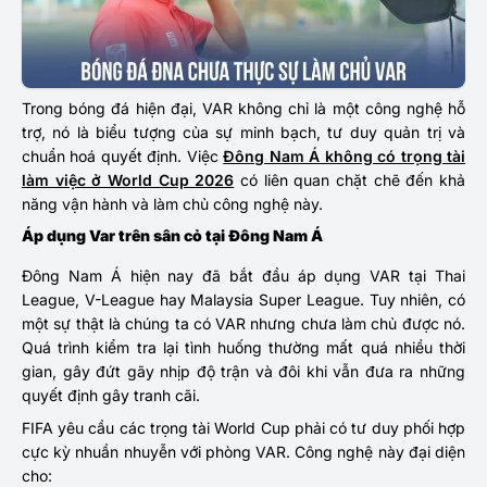
Trong bóng đá hiện đại, VAR không chỉ là một công nghệ hỗ
trợ, nó là biểu tượng của sự minh bạch, tư duy quản trị và
chuẩn hoá quyết định. Việc
Đông Nam Á không có trọng tài
làm việc ở World Cup 2026
có liên quan chặt chẽ đến khả
năng vận hành và làm chủ công nghệ này.
Áp dụng Var trên sân cỏ tại Đông Nam Á
Đông Nam Á hiện nay đã bắt đầu áp dụng VAR tại Thai
League, V-League hay Malaysia Super League. Tuy nhiên, có
một sự thật là chúng ta có VAR nhưng chưa làm chủ được nó.
Quá trình kiểm tra lại tình huống thường mất quá nhiều thời
gian, gây đứt gãy nhịp độ trận và đôi khi vẫn đưa ra những
quyết định gây tranh cãi.
FIFA yêu cầu các trọng tài World Cup phải có tư duy phối hợp
cực kỳ nhuần nhuyễn với phòng VAR. Công nghệ này đại diện
cho: