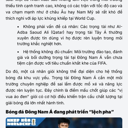
thiếu tính cạnh tranh cao, không có các trận với tốc độ cao và
va chạm mạnh như ở châu Âu hay Nam Mỹ sẽ rất khó để
thích nghi với áp lực khủng khiếp tại World Cup.
Không phải vấn đề cá nhân: Các trọng tài như AI-
Adba Saoud Ali (Qatar) hay trọng tài Tây Á thường
xuyên được tin dùng vì họ được rèn luyện trong môi
trường khắc nghiệt hơn.
Hệ thống không đủ chuẩn: Môi trường đào tạo, đánh
giá và bồi dưỡng trọng tài tại Đông Nam Á vẫn chưa
tiệm cận được với tiêu chuẩn khắt khe của FIFA.
Do đó, một cá nhân giỏi không thể đại diện cho hệ thống
bóng đá khu vực yếu. Trọng tài Đông Nam Á cần một môi
trường chuyên nghiệp để sai lầm được mổ xé và năng lực
được rèn luyện tục. Đây chính là điểm mấu chốt giúp các “vị
vua áo đen” giỏi có cơ hội điều khiển trận cầu chất lượng tại
giải bóng đá lớn nhất hành tinh.
Bóng đá Đông Nam Á đang phát triển “lệch pha”