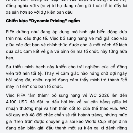
đồng nghĩa với việc vị trí họ đang nắm giữ thực tế bị đẩy lùi
xa sân hơn so với dự kiến ban đầu.
Chiến lược “Dynamic Pricing” ngầm
FIFA dường như đang áp dụng mô hình giá biến động dựa
trên nhu cầu thực tế. Việc bổ sung hạng vé mới giá cao vào
giữa các đợt bán vé chính thức được cho là một cách để lách
qua các cam kết về giá vé bình ổn mà tổ chức này từng hứa
hẹn.
Sự thiếu minh bạch này khiến cho trải nghiệm của cổ động
viên trở nên tồi tệ. Thay vì cảm giác hào hứng chờ đợi ngày
hội bóng đá, nhiều người đang cảm thấy mình trở thành “cỗ
máy in tiền” cho ban tổ chức.
Việc FIFA “âm thầm” bổ sung hạng vé WC 2026 lên đến
4.100 USD đã đặt ra dấu hỏi lớn về sự cân bằng giữa lợi
nhuận thương mại và tinh thần cốt lõi của thể thao vua. WC
với quy mô 48 đội chắc chắn sẽ rất hoành tráng, nhưng mức
giá “trên trời” được chuyên gia soi kèo World Cup nhận định
đang dần biến giải đấu thành một sự kiện xa xỉ dành riêng