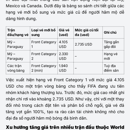
Mexico và Canada. Dưới đây là bảng so sánh chi tiết giữa các
hạng vé mới bổ sung và mức giá cũ để người hâm mộ dễ
dàng hình dung.
Trận
Loại vé mới bổ
Giá vé
Mức giá cũ tối
Ghi chú
đấu/hạng vé
sung
(usd)
đa (usd)
Mỹ –
Front Category
4.105
Tăng gần
2.735 USD
Paraguay
1
USD
gấp đôi
Mỹ –
Front Category
2.330
Hạng vé
–
Paraguay
2
USD
mời
Các trận
Front Category
1.940
Tuỳ địa
–
vòng bảng
2 (min)
USD
điểm sân
Việc xuất hiện hạng vé Front Category 1 với mức giá 4.105
USD cho một trận vòng bảng cho thấy FIFA đang ưu tiên
nhóm khách hàng thượng lưu. Trước đó, mức giá cao nhất ghi
nhận chỉ rơi vào khoảng 2.735 USD. Như vậy, chỉ với một thay
đổi nhỏ trong cách đặt tên và phân bố chỗ ngồi, giá vé đã
tăng vọt gần 100%, tạo ra rào cản tài chính không nhỏ cho
đại đa số người hâm mộ bóng đá bình dân.
Xu hướng tăng giá trên nhiều trận đấu thuộc World