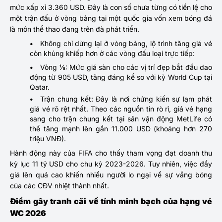
mức xấp xỉ 3.360 USD. Đây là con số chưa từng có tiền lệ cho
một trận đấu ở vòng bảng tại một quốc gia vốn xem bóng đá
là môn thể thao đang trên đà phát triển.
Không chỉ dừng lại ở vòng bảng, lộ trình tăng giá vé
còn khủng khiếp hơn ở các vòng đấu loại trực tiếp:
Vòng ⅛: Mức giá sàn cho các vị trí đẹp bắt đầu dao
động từ 905 USD, tăng đáng kể so với kỳ World Cup tại
Qatar.
Trận chung kết: Đây là nơi chứng kiến sự lạm phát
giá vé rõ rệt nhất. Theo các nguồn tin rò rỉ, giá vé hạng
sang cho trận chung kết tại sân vận động MetLife có
thể tăng mạnh lên gần 11.000 USD (khoảng hơn 270
triệu VNĐ).
Hành động này của FIFA cho thấy tham vọng đạt doanh thu
kỷ lục 11 tỷ USD cho chu kỳ 2023-2026. Tuy nhiên, việc đẩy
giá lên quá cao khiến nhiều người lo ngại về sự vắng bóng
của các CĐV nhiệt thành nhất.
Điểm gây tranh cãi về tính minh bạch của hạng vé
WC 2026