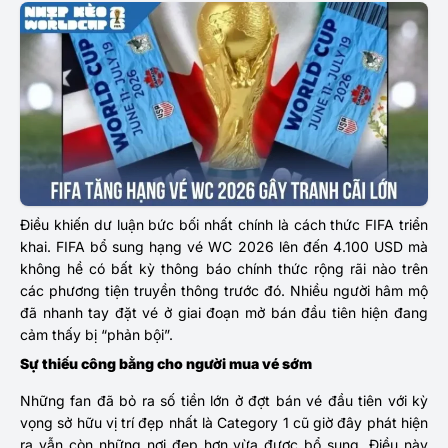
Điều khiến dư luận bức bối nhất chính là cách thức FIFA triển
khai. FIFA bổ sung hạng vé WC 2026 lên đến 4.100 USD mà
không hề có bất kỳ thông báo chính thức rộng rãi nào trên
các phương tiện truyền thông trước đó. Nhiều người hâm mộ
đã nhanh tay đặt vé ở giai đoạn mở bán đầu tiên hiện đang
cảm thấy bị “phản bội”.
Sự thiếu công bằng cho người mua vé sớm
Những fan đã bỏ ra số tiền lớn ở đợt bán vé đầu tiên với kỳ
vọng sở hữu vị trí đẹp nhất là Category 1 cũ giờ đây phát hiện
ra vẫn còn những nơi đẹp hơn vừa được bổ sung. Điều này