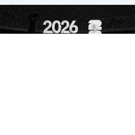
World Cup 2026
Nơi thế giới cùng chung nhịp
đập bóng đá.