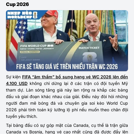
Cup 2026
Sự kiện
FIFA “âm thầm” bổ sung hạng vé WC 2026 lên đến
4.100 USD
không chỉ dừng lại ở các trận có đội tuyển Mỹ
tham dự. Làn sóng tăng giá này lan rộng ra khắp các bảng
đấu và giai đoạn khác nhau của giải. Điều này đòi hỏi những
người đam mê bóng đá và chuyên gia soi kèo World Cup
2026 phải tính toán kỹ lưỡng lộ phí nếu muốn theo chân đội
tuyển yêu thích.
Tại bảng đấu có sự góp mặt của Canada, cụ thể là trận giữa
Canada vs Bosnia, hạng vé cao nhất cũng đã được đẩy lên