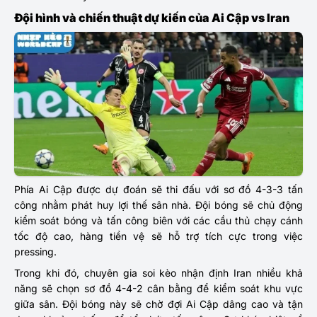
Đội hình và chiến thuật dự kiến của Ai Cập vs Iran
Phía Ai Cập được dự đoán sẽ thi đấu với sơ đồ 4-3-3 tấn
công nhằm phát huy lợi thế sân nhà. Đội bóng sẽ chủ động
kiểm soát bóng và tấn công biên với các cầu thủ chạy cánh
tốc độ cao, hàng tiền vệ sẽ hỗ trợ tích cực trong việc
pressing.
Trong khi đó, chuyên gia soi kèo nhận định Iran nhiều khả
năng sẽ chọn sơ đồ 4-4-2 cân bằng để kiểm soát khu vực
giữa sân. Đội bóng này sẽ chờ đợi Ai Cập dâng cao và tận