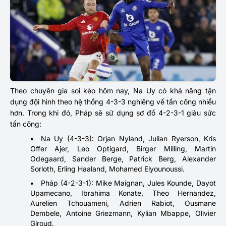
Theo chuyên gia soi kèo hôm nay, Na Uy có khả năng tận
dụng đội hình theo hệ thống 4-3-3 nghiêng về tấn công nhiều
hơn. Trong khi đó, Pháp sẽ sử dụng sơ đồ 4-2-3-1 giàu sức
tấn công:
Na Uy (4-3-3): Orjan Nyland, Julian Ryerson, Kris
Offer Ajer, Leo Optigard, Birger Milling, Martin
Odegaard, Sander Berge, Patrick Berg, Alexander
Sorloth, Erling Haaland, Mohamed Elyounoussi.
Pháp (4-2-3-1): Mike Maignan, Jules Kounde, Dayot
Upamecano, Ibrahima Konate, Theo Hernandez,
Aurelien Tchouameni, Adrien Rabiot, Ousmane
Dembele, Antoine Griezmann, Kylian Mbappe, Olivier
Giroud.