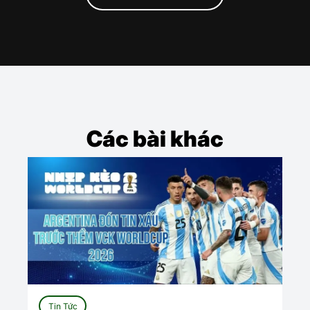
Các bài khác
Tin Tức