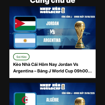
Cùng chủ đề
Soi Kèo
Kèo Nhà Cái Hôm Nay Jordan Vs
Argentina – Bảng J World Cup 09h00
28/06/2026