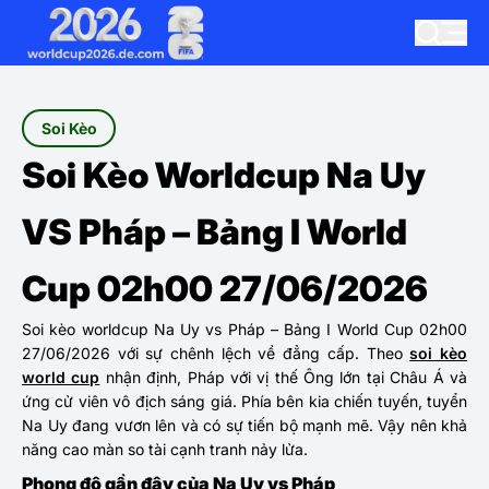
Soi Kèo
Soi Kèo Worldcup Na Uy
VS Pháp – Bảng I World
Cup 02h00 27/06/2026
Soi kèo worldcup Na Uy vs Pháp – Bảng I World Cup 02h00
27/06/2026 với sự chênh lệch về đẳng cấp. Theo
soi kèo
world cup
nhận định, Pháp với vị thế Ông lớn tại Châu Á và
ứng cử viên vô địch sáng giá. Phía bên kia chiến tuyến, tuyển
Na Uy đang vươn lên và có sự tiến bộ mạnh mẽ. Vậy nên khả
năng cao màn so tài cạnh tranh nảy lửa.
Phong độ gần đây của Na Uy vs Pháp