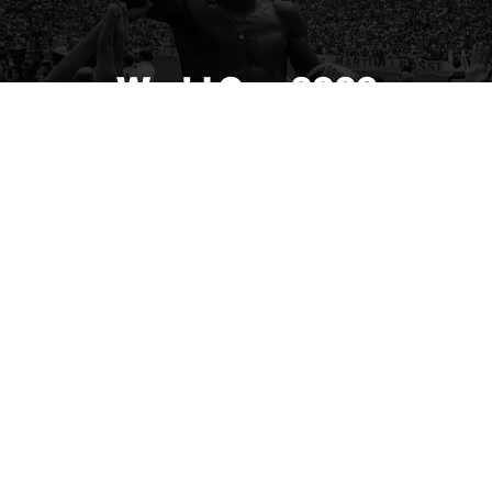
World Cup 2026
Nơi thế giới cùng chung nhịp
đập bóng đá.
Fan Zone
Theo nhịp kèo World
Cup
Thử thách dự đoán
Lịch Thi Đấu World Cup 2026
Phân tích trận đấu
Hôm Nay – Xem Lịch WC Giờ
Hồ sơ cầu thủ
Việt Nam
Media
Bảng xếp hạng