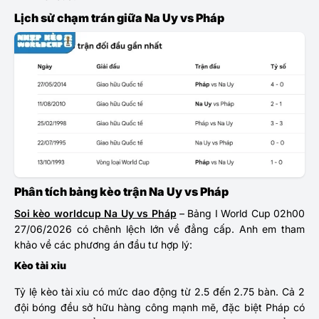
Lịch sử chạm trán giữa Na Uy vs Pháp
Phân tích bảng kèo trận Na Uy vs Pháp
Soi kèo worldcup Na Uy vs Pháp
– Bảng I World Cup 02h00
27/06/2026 có chênh lệch lớn về đẳng cấp. Anh em tham
khảo về các phương án đầu tư hợp lý:
Kèo tài xỉu
Tỷ lệ kèo tài xỉu có mức dao động từ 2.5 đến 2.75 bàn. Cả 2
đội bóng đều sở hữu hàng công mạnh mẽ, đặc biệt Pháp có