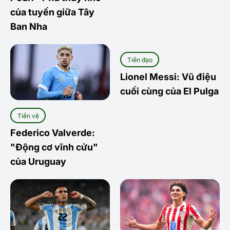
của tuyến giữa Tây
Ban Nha
Tiền đạo
Lionel Messi: Vũ điệu
cuối cùng của El Pulga
Tiền vệ
Federico Valverde:
"Động cơ vĩnh cửu"
của Uruguay