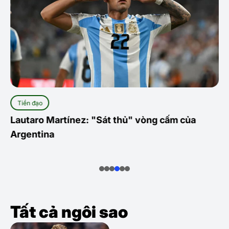
Tiền đạo
Lautaro Martínez: "Sát thủ" vòng cấm của
Argentina
Tất cả ngôi sao