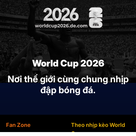
World Cup 2026
Nơi thế giới cùng chung nhịp
đập bóng đá.
Fan Zone
Theo nhịp kèo World
Cup