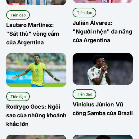
Tiền đạo
Tiền đạo
Julián Álvarez:
Lautaro Martínez:
"Người nhện" đa năng
"Sát thủ" vòng cấm
của Argentina
của Argentina
Tiền đạo
Tiền đạo
Vinícius Júnior: Vũ
Rodrygo Goes: Ngôi
công Samba của Brazil
sao của những khoảnh
khắc lớn