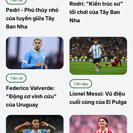
Tiền vệ
Rodri: "Kiến trúc sư"
Pedri - Phù thủy nhỏ
lối chơi của Tây Ban
của tuyến giữa Tây
Nha
Ban Nha
Tiền vệ
Tiền đạo
Federico Valverde:
Lionel Messi: Vũ điệu
"Động cơ vĩnh cửu"
cuối cùng của El Pulga
của Uruguay